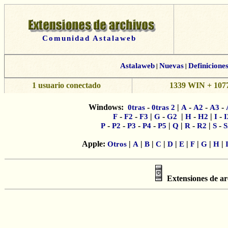
Comunidad Astalaweb
Astalaweb
|
Nuevas
|
Definicione
1 usuario conectado
1339 WIN + 1077
Windows:
-
|
-
-
-
0tras
0tras 2
A
A2
A3
-
-
|
-
|
-
|
-
F
F2
F3
G
G2
H
H2
I
I
-
-
-
-
|
|
-
|
-
P
P2
P3
P4
P5
Q
R
R2
S
S
Apple:
|
|
|
|
|
|
|
|
|
Otros
A
B
C
D
E
F
G
H
Extensiones de ar