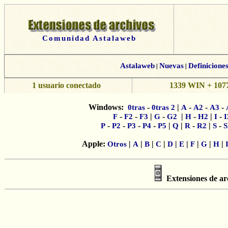
Comunidad Astalaweb
Astalaweb
|
Nuevas
|
Definicione
1 usuario conectado
1339 WIN + 1077
Windows:
-
|
-
-
-
0tras
0tras 2
A
A2
A3
-
-
|
-
|
-
|
-
F
F2
F3
G
G2
H
H2
I
I
-
-
-
-
|
|
-
|
-
P
P2
P3
P4
P5
Q
R
R2
S
S
Apple:
|
|
|
|
|
|
|
|
|
Otros
A
B
C
D
E
F
G
H
Extensiones de ar