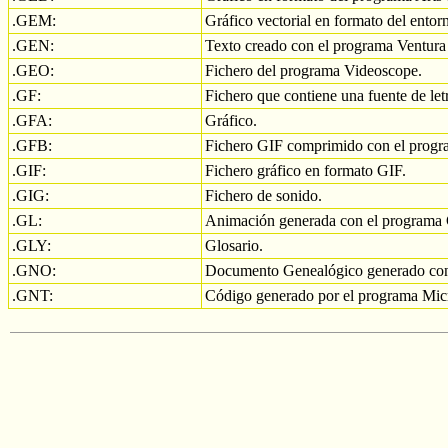
.GEM:
Gráfico vectorial en formato del ent
.GEN:
Texto creado con el programa Ventura 
.GEO:
Fichero del programa Videoscope.
.GF:
Fichero que contiene una fuente de let
.GFA:
Gráfico.
.GFB:
Fichero GIF comprimido con el pro
.GIF:
Fichero gráfico en formato GIF.
.GIG:
Fichero de sonido.
.GL:
Animación generada con el program
.GLY:
Glosario.
.GNO:
Documento Genealógico generado con
.GNT:
Código generado por el programa Mic