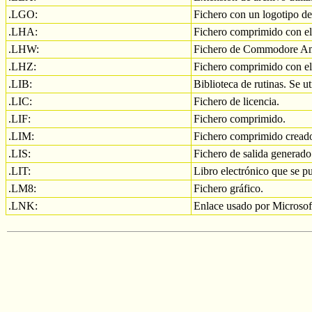
.LGO:
Fichero con un logotipo de
.LHA:
Fichero comprimido con e
.LHW:
Fichero de Commodore A
.LHZ:
Fichero comprimido con 
.LIB:
Biblioteca de rutinas. Se 
.LIC:
Fichero de licencia.
.LIF:
Fichero comprimido.
.LIM:
Fichero comprimido cread
.LIS:
Fichero de salida generad
.LIT:
Libro electrónico que se p
.LM8:
Fichero gráfico.
.LNK:
Enlace usado por Microsoft