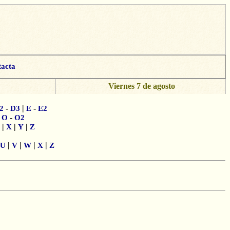
acta
Viernes 7 de agosto
-
|
-
2
D3
E
E2
|
-
O
O2
|
|
|
X
Y
Z
|
|
|
|
U
V
W
X
Z