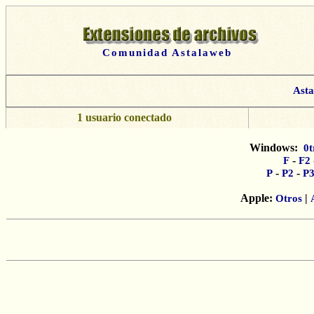
Comunidad Astalaweb
Ast
1 usuario conectado
Windows:
0t
-
F
F2
-
-
P
P2
P
Apple:
|
Otros