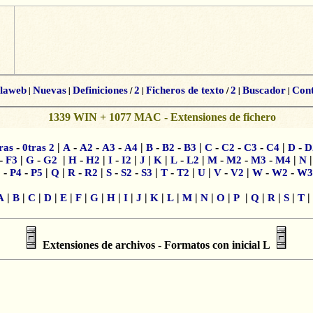
alaweb
|
Nuevas
|
Definiciones
/
2
|
Ficheros de texto
/
2
|
Buscador
|
Cont
1339 WIN + 1077 MAC - Extensiones de fichero
-
|
-
-
-
|
-
-
|
-
-
-
|
-
ras
0tras 2
A
A2
A3
A4
B
B2
B3
C
C2
C3
C4
D
D
-
|
-
|
-
|
-
|
|
|
-
|
-
-
-
|
F3
G
G2
H
H2
I
I2
J
K
L
L2
M
M2
M3
M4
N
-
-
|
|
-
|
-
-
|
-
|
|
-
|
-
-
3
P4
P5
Q
R
R2
S
S2
S3
T
T2
U
V
V2
W
W2
W3
|
|
|
|
|
|
|
|
|
|
|
|
|
|
|
|
|
|
|
|
A
B
C
D
E
F
G
H
I
J
K
L
M
N
O
P
Q
R
S
T
Extensiones de archivos - Formatos con inicial L