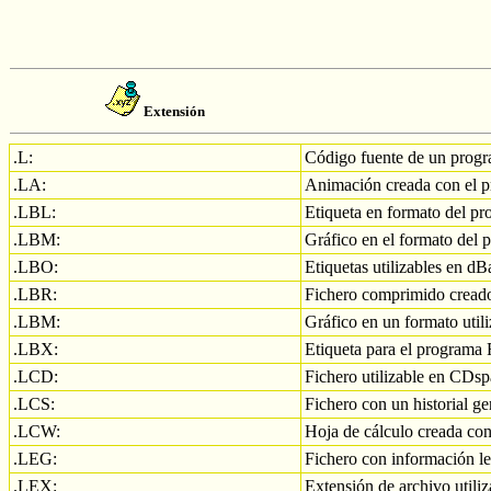
Extensión
.L:
Código fuente de un progr
.LA:
Animación creada con el p
.LBL:
Etiqueta en formato del p
.LBM:
Gráfico en el formato del
.LBO:
Etiquetas utilizables en dB
.LBR:
Fichero comprimido cread
.LBM:
Gráfico en un formato util
.LBX:
Etiqueta para el program
.LCD:
Fichero utilizable en CDsp
.LCS:
Fichero con un historial 
.LCW:
Hoja de cálculo creada co
.LEG:
Fichero con información l
.LEX:
Extensión de archivo utili