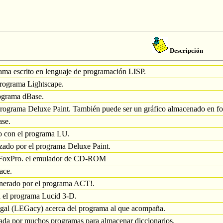
Descripción
ama escrito en lenguaje de programación LISP.
rograma Lightscape.
rograma dBase.
 programa Deluxe Paint. También puede ser un gráfico almacenado en f
ase.
o con el programa LU.
izado por el programa Deluxe Paint.
a FoxPro. el emulador de CD-ROM
ace.
generado por el programa ACT!.
n el programa Lucid 3-D.
egal (LEGacy) acerca del programa al que acompaña.
zada por muchos programas para almacenar diccionarios.