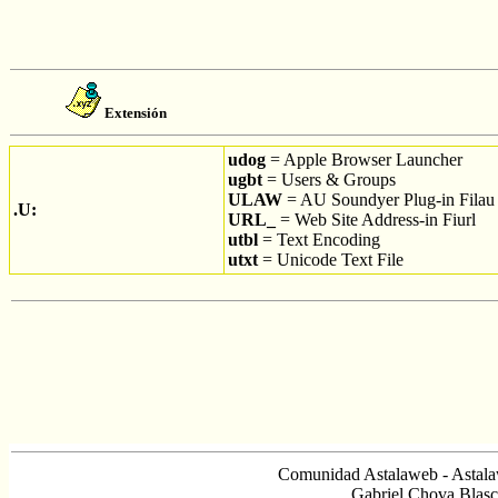
Extensión
udog
= Apple Browser Launcher
ugbt
= Users & Groups
ULAW
= AU Soundyer Plug-in Filau
.U:
URL_
= Web Site Address-in Fiurl
utbl
= Text Encoding
utxt
= Unicode Text File
Comunidad Astalaweb - Astala
Gabriel Chova Blasc