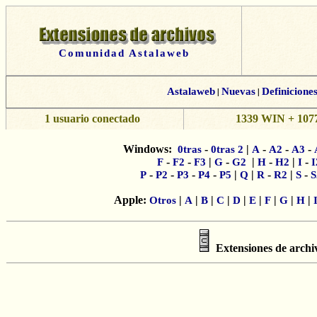
Comunidad Astalaweb
Astalaweb
|
Nuevas
|
Definicione
1 usuario conectado
1339 WIN + 1077
Windows:
-
|
-
-
-
0tras
0tras 2
A
A2
A3
-
-
|
-
|
-
|
-
F
F2
F3
G
G2
H
H2
I
I
-
-
-
-
|
|
-
|
-
P
P2
P3
P4
P5
Q
R
R2
S
S
Apple:
|
|
|
|
|
|
|
|
|
Otros
A
B
C
D
E
F
G
H
Extensiones de archi